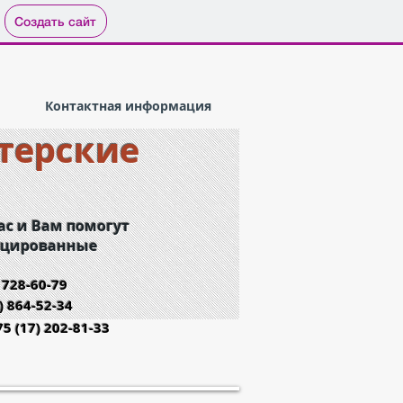
Создать сайт
Контактная информация
терские
ас
и Вам помогут
ицированные
) 728-60-79
 864-52-34
(17) 202-81-33