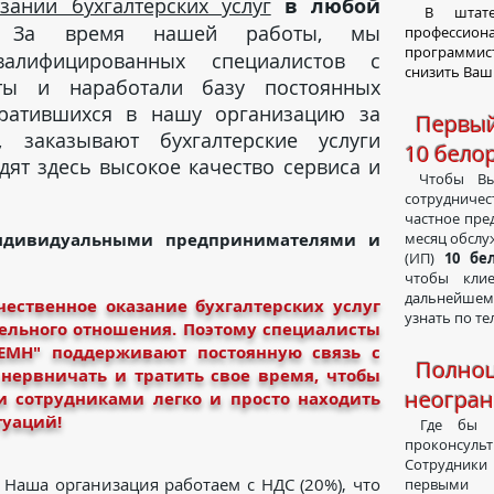
зании бухгалтерских услуг
в любой
В штате 
 За время нашей работы, мы
профессио
программис
алифицированных специалистов с
снизить Ваш
ы и наработали базу постоянных
братившихся в нашу организацию за
Первый
, заказывают бухгалтерские услуги
10 бело
дят здесь высокое качество сервиса и
Чтобы Вы 
сотрудниче
частное пре
ивидуальными предпринимателями и
месяц обслу
(ИП)
10 бе
чтобы кли
дальнейшем 
ественное оказание бухгалтерских услуг
узнать по те
ельного отношения. Поэтому специалисты
ЛЕМН" поддерживают постоянную связь с
Полноц
 нервничать и тратить свое время, чтобы
неогран
и сотрудниками легко и просто находить
туаций!
Где бы Вы
проконсуль
Сотрудник
 Наша организация работаем с НДС (20%), что
первыми