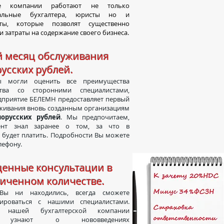
компании работают не только
нальные бухгалтера, юристы но и
ты, которые позволят существенно
и затраты на содержание своего бизнеса.
 месяц обслуживания
русских рублей.
могли оценить все преимущества
ства со сторонними специалистами,
дприятие БЕЛЕМН предоставляет первый
живания вновь созданным организациям
лорусских рублей
. Мы предпочитаем,
ент знал заранее о том, за что в
будет платить. Подробности Вы можете
лефону.
енные консультации в
иченном количестве.
 ни находились, всегда сможете
тироваться с нашими специалистами.
и нашей бухгалтерской компании
 узнают о нововведениях