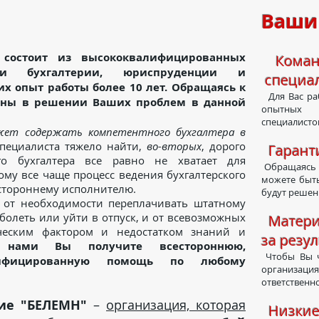
Ваши
 состоит из высококвалифицированных
Команд
ти бухгалтерии, юриспруденции и
специа
 опыт работы более 10 лет. Обращаясь к
Для Вас раб
ены в решении Ваших проблем в данной
опытных
специалисто
жет содержать компетентного бухгалтера в
специалиста тяжело найти,
во-вторых
, дорого
Гаранти
го бухгалтера все равно не хватает для
Обращаясь 
му все чаще процесс ведения бухгалтерского
можете быть
 стороннему исполнителю.
будут решен
 необходимости переплачивать штатному
болеть или уйти в отпуск, и от всевозможных
Материа
еческим фактором и недостатком знаний и
за резул
 нами Вы получите всестороннюю,
Чтобы Вы ч
ифицированную помощь по любому
организаци
ответственно
ие "БЕЛЕМН"
–
организация, которая
Низкие